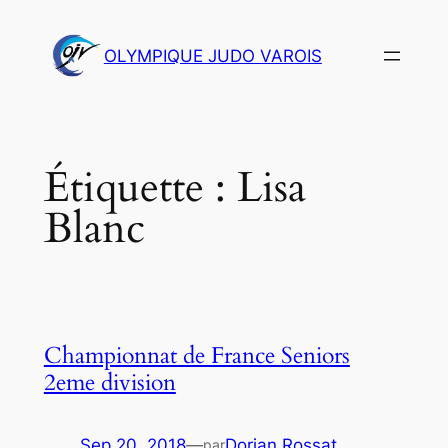
Aller
au
OLYMPIQUE JUDO VAROIS
contenu
Étiquette :
Lisa
Blanc
Championnat de France Seniors
2eme division
Sep 20, 2018
—
Dorian Rossat
par