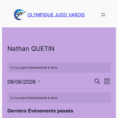
OLYMPIQUE JUDO VAROIS
Nathan QUETIN
Il n’y a pas d’évènements à venir.
08/06/2026
Navi
Recher
Recherche
Mois
de
Sélectionnez
et
Calendrier
vues
une
Il n’y a pas d’évènements à venir.
navigat
Évè
de
date.
de
Derniers Évènements passés
Évènements