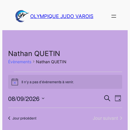
OLYMPIQUE JUDO VAROIS
Nathan QUETIN
Évènements
Nathan QUETIN
Évènements
Il n’y a pas d’évènements à venir.
Notice
for
9
08/09/2026
Navi
Recher
Recherche
Jour
de
Sélectionnez
août
et
vues
une
Jour suivant
2026
Jour précédent
navigat
Évè
date.