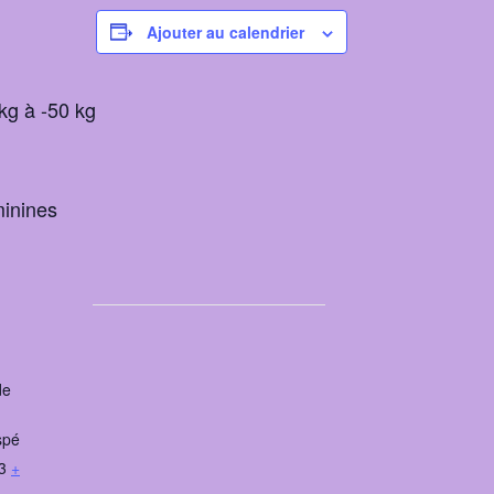
Ajouter au calendrier
kg à -50 kg
minines
de
spé
3
+