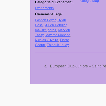
Google Map
Catégorie d’Évènement:
Evènements
Évènement Tags:
Bastien Boyer
,
Dylan
Rossi
,
Julien Rongier
,
maksim peres
,
Marylou
Tassy
,
Maxime Moncho
,
Nicolas Oliveira
,
Pierre
Coduri
,
Thibault Jeudy
European Cup Juniors – Saint Pé