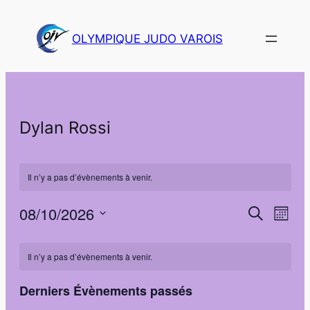
OLYMPIQUE JUDO VAROIS
Dylan Rossi
Il n’y a pas d’évènements à venir.
08/10/2026
Navi
Recher
Recherche
Mois
de
Sélectionnez
et
Calendrier
vues
une
Il n’y a pas d’évènements à venir.
navigat
Évè
de
date.
de
Derniers Évènements passés
Évènements