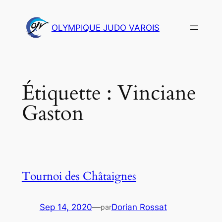
Aller
au
OLYMPIQUE JUDO VAROIS
contenu
Étiquette :
Vinciane
Gaston
Tournoi des Châtaignes
Sep 14, 2020
—
Dorian Rossat
par