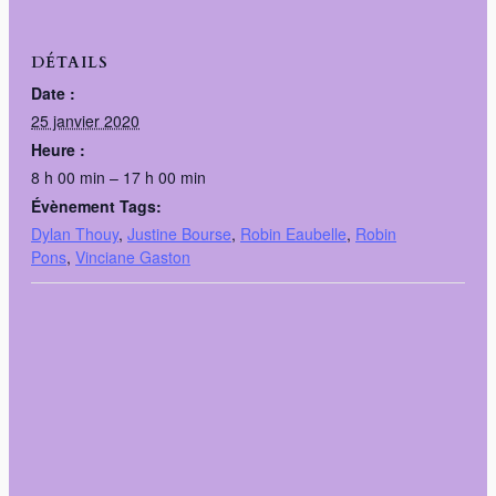
DÉTAILS
Date :
25 janvier 2020
Heure :
8 h 00 min – 17 h 00 min
Évènement Tags:
Dylan Thouy
,
Justine Bourse
,
Robin Eaubelle
,
Robin
Pons
,
Vinciane Gaston