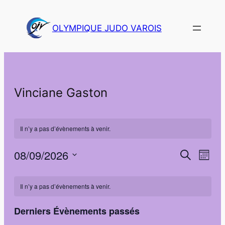
OLYMPIQUE JUDO VAROIS
Vinciane Gaston
Il n’y a pas d’évènements à venir.
08/09/2026
Navi
Recher
Recherche
Mois
de
Sélectionnez
et
Calendrier
vues
une
Il n’y a pas d’évènements à venir.
navigat
Évè
de
date.
de
Derniers Évènements passés
Évènements