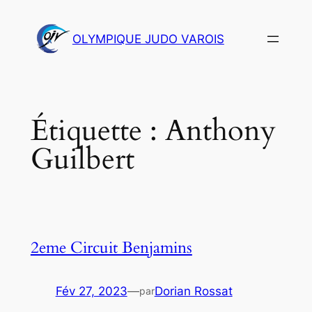
Aller
au
OLYMPIQUE JUDO VAROIS
contenu
Étiquette :
Anthony
Guilbert
2eme Circuit Benjamins
Fév 27, 2023
—
Dorian Rossat
par