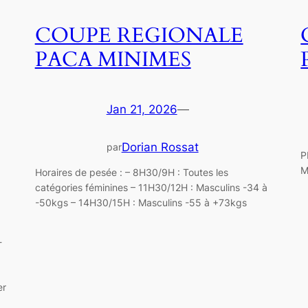
COUPE REGIONALE
PACA MINIMES
Jan 21, 2026
—
Dorian Rossat
par
P
M
Horaires de pesée : – 8H30/9H : Toutes les
catégories féminines – 11H30/12H : Masculins -34 à
-50kgs – 14H30/15H : Masculins -55 à +73kgs
-
er