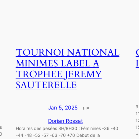
TOURNOI NATIONAL
MINIMES LABEL A
TROPHEE JEREMY
SAUTERELLE
9
Jan 5, 2025
—
par
1
1
Dorian Rossat
s
1
Horaires des pesées 8H/8H30 : Féminines -36 -40
0
+
-44 -48 -52 -57 -63 -70 +70 Début de la