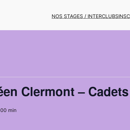
NOS STAGES / INTERCLUBS
INS
éen Clermont – Cadets
 00 min