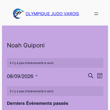
OLYMPIQUE JUDO VAROIS
Noah Guiponi
Il n’y a pas d’évènements à venir.
08/09/2026
Navi
Recher
Recherche
Mois
de
Sélectionnez
et
Calendrier
vues
une
Il n’y a pas d’évènements à venir.
navigat
Évè
de
date.
de
Derniers Évènements passés
Évènements