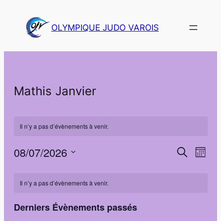
OLYMPIQUE JUDO VAROIS
Mathis Janvier
Il n’y a pas d’évènements à venir.
08/07/2026
Navi
Recher
Recherche
Mois
de
Sélectionnez
et
Calendrier
vues
une
Il n’y a pas d’évènements à venir.
navigat
Évè
de
date.
de
Derniers Évènements passés
Évènements