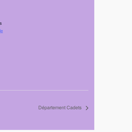
s
le
Département Cadets