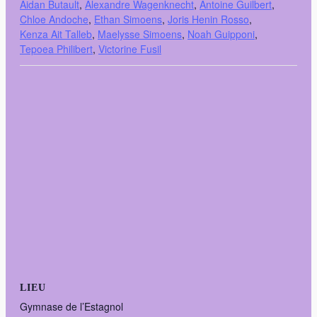
Aidan Butault
,
Alexandre Wagenknecht
,
Antoine Guilbert
,
Chloe Andoche
,
Ethan Simoens
,
Joris Henin Rosso
,
Kenza Ait Talleb
,
Maelysse Simoens
,
Noah Guipponi
,
Tepoea Philibert
,
Victorine Fusil
LIEU
Gymnase de l’Estagnol