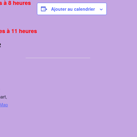
s à 8 heures
Ajouter au calendrier
es à 11 heures
2
e
art
,
 Map