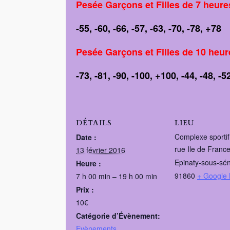
Pesée Garçons et Filles de 7 heure
-55, -60, -66, -57, -63, -70, -78, +78
Pesée Garçons et Filles de 10 heur
-73, -81, -90, -100, +100, -44, -48, -5
DÉTAILS
LIEU
Complexe sportif
Date :
rue Ile de Franc
13 février 2016
Epinaty-sous-sén
Heure :
91860
+ Google
7 h 00 min – 19 h 00 min
Prix :
10€
Catégorie d’Évènement:
Evènements