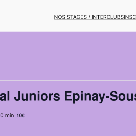
NOS STAGES / INTERCLUBS
INS
al Juniors Epinay-Sou
10€
00 min