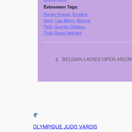
Évènement Tags:
Dorian Rossat
,
Emeline
Velot
,
Lisa Blanc
,
Maryne
Petit
,
Quentin Delliaux
,
Théo Raoul Hebrard
BELGIAN LADIES OPEN ARLON
OLYMPIQUE JUDO VAROIS